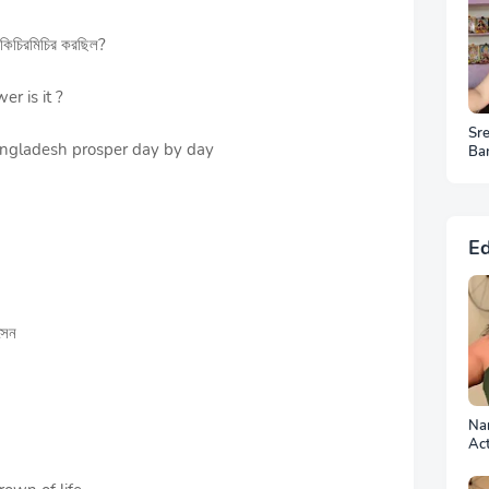
িচিরমিচির করছিল?
er is it ?
Sr
y Bangladesh prosper day by day
Ba
HD
Ed
সেন
Nan
Ac
Ph