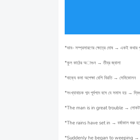
*ভাব- সম্প্রসারণের ক্ষেত্রে দোষ → একই কথার পু
*কুল কাঠের অাগুন → তীব্র জ্বালা
*বাক্যে কমা অপেক্ষা বেশি বিরতি → সেমিকোলন
*সংখ্যাবাচক শব্দ পূর্বপদে বসে যে সমাস হয় → দ্বি
*The man is in great trouble → লোকটা
*The rains have set in → বর্ষাকাল শুরু হ
*Suddenly he began to weeping → হঠাৎ