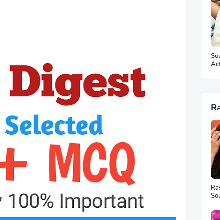
Sou
Ac
Ar
R
Ra
Sou
Ful