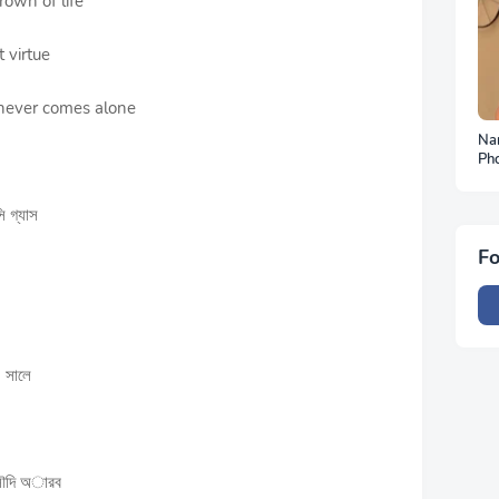
crown of life
t virtue
 never comes alone
Na
Ph
To
ি গ্যাস
Fo
।
 সালে
 সৌদি অারব