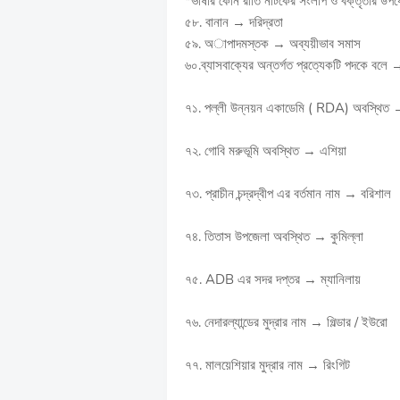
*ভাষার কোন রীতি নাটকের সংলাপ ও বক্তৃতার উপ
৫৮. বানান → দরিদ্রতা
৫৯. অাপাদমস্তক → অব্যয়ীভাব সমাস
৬০.ব্যাসবাক্যের অন্তর্গত প্রত্যেকটি পদকে বলে
৭১. পল্লী উন্নয়ন একাডেমি ( RDA) অবস্থিত 
৭২. গোবি মরুভূমি অবস্থিত → এশিয়া
৭৩. প্রাচীন চন্দ্রদ্বীপ এর বর্তমান নাম → বরিশাল
৭৪. তিতাস উপজেলা অবস্থিত → কুমিল্লা
৭৫. ADB এর সদর দপ্তর → ম্যানিলায়
৭৬. নেদারল্যান্ডের মুদ্রার নাম → গিল্ডার / ইউরো
৭৭. মালয়েশিয়ার মুদ্রার নাম → রিংগিট