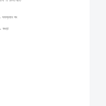
যোগী → চলিত রীতি
 → সমস্যমান পদ
→ বগুড়া