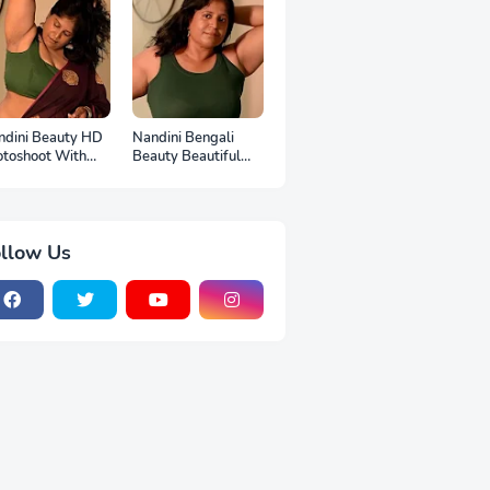
ndini Beauty HD
Nandini Bengali
otoshoot With
Beauty Beautiful
p
Full HD Photoshoot
llow Us