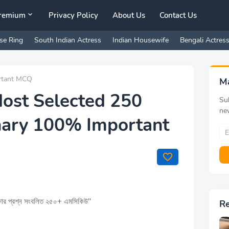
remium
Privacy Policy
About Us
Contact Us
se Ring
South Indian Actress
Indian Housewife
Bengali Actres
ortant MCQ
M
Most Selected 250
Sub
ne
nary 100% Important
্ষার প্রশ্ন সংবলিত ২৫০+ এমসিকিউ''
R