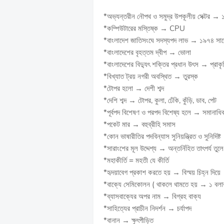
*অভ্যন্তরীন নৌপথ ও সমুদ্র উপকূলীয় সেক্টর → 
*কম্পিউটারের মস্তিষ্ক → CPU
*বাংলাদেশ জাতিসংঘে সদস্যপদ লাভ → ১৯৭৪ সা
*বাংলাদেশের বৃহত্তম দ্বীপ → ভোলা
*বাংলাদেশের বিদ্যুৎ শক্তির প্রধান উৎস → প্রাকৃ
*বিখ্যাত ট্রয় নগরী অবস্থিত → তুরস্ক
*টোপর হলো → দেশী শব্দ
*দেশি শব্দ → টোপর, কুলা, ঢেঁকি, কুঁড়ি, ডাব, পেট
*পূর্বপদ বিশেষণ ও পরপদ বিশেষ্য হলে → সমানাধিক
*পকেট মার → বহুব্রীহি সমাস
*কোন ভাষারীতির পদবিন্যাস সুনিয়ন্ত্রিত ও সুনিদিষ্
*সারাংশের মূল উদ্দেশ্য → অন্তর্নিহিত তাৎপর্য তুলে
*মহাকীর্তি = মহতী যে কীর্তি
*হৃদয়াবেগ প্রকাশ করতে হয় → বিস্ময় চিহ্ন দিয়ে
*বাক্যে সেমিকোলন ( থাকলে থামতে হয় → ১ বলার
*ব্যাসবাক্যের অপর নাম → বিগ্রহ বাক্য
*সাহিত্যের প্রাচীন নিদর্শন → চর্যাপদ
*বানান → ক্ষুৎপীড়িত