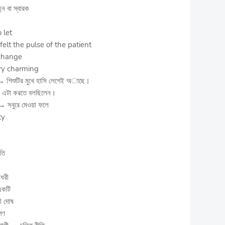
্ন বা স্বারক
 let
 felt the pulse of the patient
 change
ery charming
শিশুটির মুখে হাসি লেগেই অাছে।
এটা করতে বলছিলেন।
→ সবুরে মেওয়া ফলে
ty
তি
ৌধরী
একটি
লী দোষ
পণ