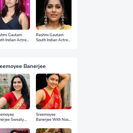
shmi Gautam
Rashmi Gautam
th Indian Actress
South Indian Actress
otos
Ear Rings HD
Photos
reemoyee Banerjee
eemoyee
Sreemoyee
nerjee Sweaty
Banerjee With Nose
mpits HD Photos
Pin HD Photos