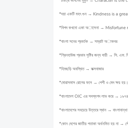
*চরিত্র জীবনের মুকুট → Character is the 
*দয়া একটি মহৎ গুন → Kindness is a grea
*বিপদ কখনো একা অাসেনা → Misfortune
*বাংলা সনের প্রবর্তক → সম্রাট অাকবর
*গ্রিনহাউজ প্রভাব সৃষ্টির জন্য দায়ী → সি. এফ. স
*হিমছড়ি অবস্থিত → কক্সবাজার
*মোরাসমাস রোগের ফলে → পেশী ও মেদ ক্ষয় হয়
*বাংলাদেশ OIC এর সদস্যপদ লাভ করে → ১৯৭৪
*বাংলাদেশের সবচেয়ে উত্তরে স্থান → বাংলাবান্ধা
*কোন দেশের জাতীয় পতাকা অর্ধনমিত হয় না →