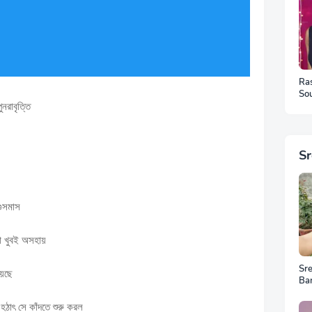
Ra
Sou
নরাবৃত্তি
Ph
S
গুসমাস
 খুবই অসহায়
Sr
য়েছে
Ba
Ar
 সে কাঁদতে শুরু করল