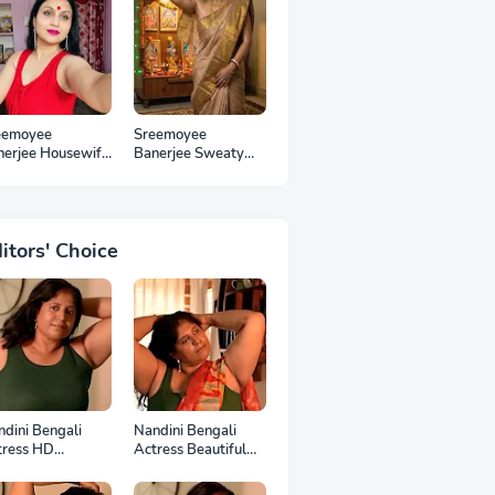
eemoyee
Sreemoyee
nerjee Housewife
Banerjee Sweaty
 Photos
Housewife HD
Photos
itors' Choice
dini Bengali
Nandini Bengali
tress HD
Actress Beautiful
otoshoot
HD Photoshoot