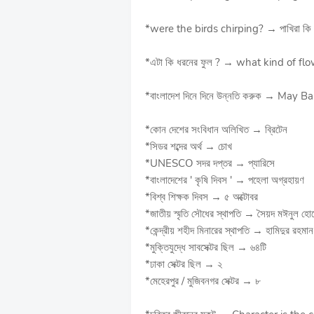
*were the birds chirping? → পাখিরা কি ক
*এটা কি ধরনের ফুল ? → what kind of flow
*বাংলাদেশ দিনে দিনে উন্নতি করুক → Ma
*কোন দেশের সংবিধান অলিখিত → ব্রিটেন
*সিডর শব্দের অর্থ → চোখ
*UNESCO সদর দপ্তর → প্যারিসে
*বাংলাদেশের ' কৃষি দিবস ' → পহেলা অগ্রহায়ণ
*বিশ্ব শিক্ষক দিবস → ৫ অক্টোবর
*জাতীয় স্মৃতি সৌধের স্থাপতি → সৈয়দ মঈনুল হো
*কেন্দ্রীয় শহীদ মিনারের স্থাপতি → হামিদুর রহমান
*মুক্তিযুদ্ধে সাবসেক্টর ছিল → ৬৪টি
*ঢাকা সেক্টর ছিল → ২
*মেহেরপুর / মুজিবনগর সেক্টর → ৮