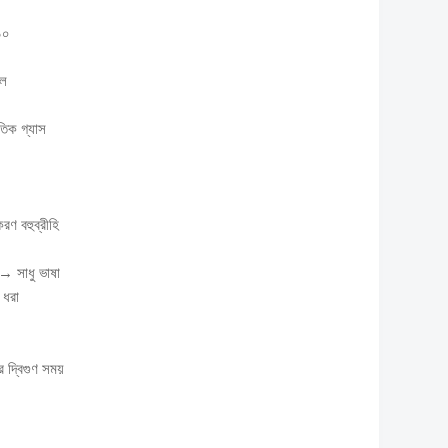
১০
লে
তিক গ্যাস
রণ বহুব্রীহি
ট → সাধু ভাষা
 ধরা
 দ্বিগুণ সময়