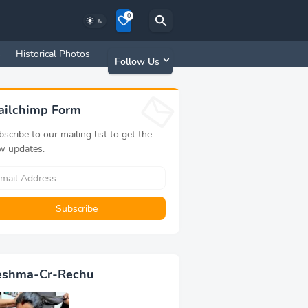
0
s
Historical Photos
Old Memories
Follow Us
ailchimp Form
scribe to our mailing list to get the
w updates.
eshma-Cr-Rechu