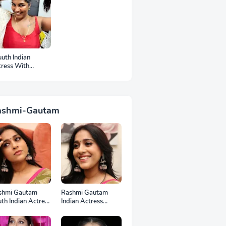
uth Indian
tress With
mpits Photos
ashmi-Gautam
shmi Gautam
Rashmi Gautam
th Indian Actress
Indian Actress
l HD Photos
Unseen HD Photos