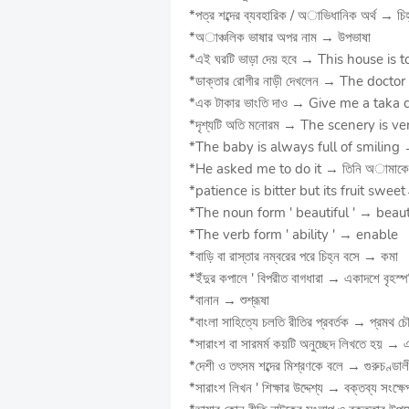
*পত্র শব্দের ব্যবহারিক / অাভিধানিক অর্থ → চিহ
*অাঞ্চলিক ভাষার অপর নাম → উপভাষা
*এই ঘরটি ভাড়া দেয় হবে → This house is to
*ডাক্তার রোগীর নাড়ী দেখলেন → The doctor
*এক টাকার ভাংতি দাও → Give me a taka
*দৃশ্যটি অতি মনোরম → The scenery is v
*The baby is always full of smiling → 
*He asked me to do it → তিনি অামাকে 
*patience is bitter but its fruit sweet
*The noun form ' beautiful ' → beau
*The verb form ' ability ' → enable
*বাড়ি বা রাস্তার নম্বরের পরে চিহ্ন বসে → কমা
*ইঁদুর কপালে ' বিপরীত বাগধারা → একাদশে বৃহস্প
*বানান → শুশ্রূষা
*বাংলা সাহিত্যে চলতি রীতির প্রবর্তক → প্রমথ চ
*সারাংশ বা সারমর্ম কয়টি অনুচ্ছেদ লিখতে হয় → 
*দেশী ও তৎসম শব্দের মিশ্রণকে বলে → গুরুচণ্ডা
*সারাংশ লিখন ' শিক্ষার উদ্দেশ্য → বক্তব্য সংক্ষে