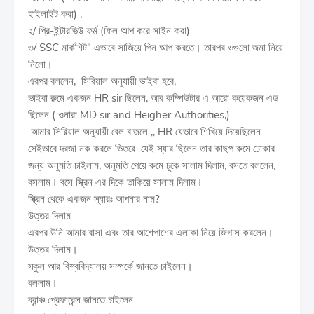
হাইলাইট করা) ,
২/ প্রি-ইন্টারভিউ ফর্ম (ফিল আপ করে সাইন করা)
৩/ SSC মার্কশিট" এভাবে সাজিয়ে পিন আপ করতে। তারপর ওগুলো জমা নিয়ে
নিলো।
এরপর বললেন, সিরিয়াল অনুযায়ী ভাইবা হবে,
ভাইবা রুমে একজন HR sir ছিলেন, আর কম্পিউটার এ আরো কয়েকজন এড
ছিলেন ( ওনারা MD sir and Heigher Authorities,)
আমার সিরিয়াল অনুযায়ী বেল বাজলে ,, HR যেভাবে শিখিয়ে দিয়েছিলেন
সেইভাবে দরজা নক করলে ভিতরে যেই স্যার ছিলেন তার কাছপ রুমে ঢোকার
জন্য অনুমতি চাইলাম, অনুমতি পেয়ে রুমে ঢুকে সালাম দিলাম, বসতে বললেন,
বসলাম। বসে স্ক্রিন এর দিকে তাকিয়ে সালাম দিলাম।
স্ক্রিন থেকে একজন স্যারঃ আপনার নাম?
উত্তর দিলাম
এরপর উনি আমার বাসা এবং তার আশেপাশের এলাকা নিয়ে জিগাস করলেন।
উত্তর দিলাম।
স্কুল আর বিশ্ববিদ্যালয় সম্পর্কে জানতে চাইলেন।
বললাম।
ব্রান্ঞ্চ প্রেফারেন্স জানতে চাইলেন