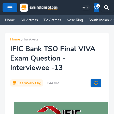
0
Home
All Actress
TV Actress
Nose Ring
South Indian Ac
Home
bank-exam
IFIC Bank TSO Final VIVA
Exam Question -
Interviewee -13
LearnValy Org
7:44 AM