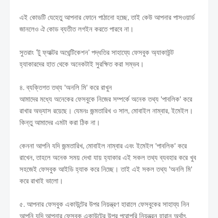
এই কোডটি যেহেতু আপনার ফোনে পাঠানো হচ্ছে, তাই কেউ আপনার পাসওয়ার্ড
জানলেও ঐ কোড ব্যতীত লগইন করতে পারবে না।
সুতরাং ‘টু ফ্যাক্টর অথেন্টিকেশন‌’ পদ্ধতির সাহায্যে ফেসবুক অ্যাকাউন্ট
হ্যাকারদের হাত থেকে অনেকটাই সুরক্ষিত করা সম্ভব।
৪. ব্যক্তিগত তথ্য 'অনলি মি' করে রাখুন
আমাদের মধ্যে অনেকের ফেসবুকে নিজের সম্পর্কে অনেক তথ্য 'পাবলিক' করে
রাখার অভ্যাস রয়েছে। যেমনঃ জন্মতারিখ ও সাল, মোবাইল নাম্বার, ইমেইল।
কিন্তু আমাদের এমটা করা ঠিক না।
কেননা আপনি যদি জন্মতারিখ, মোবাইল নাম্বার এবং ইমেইল 'পাবলিক' করে
রাখেন, তাহলে অনেক সময় দেখা যায় হ্যাকার এই সকল তথ্য ব্যবহার করে খুব
সহজেই ফেসবুক আইডি হ্যাক করে নিচ্ছে। তাই এই সকল তথ্য 'অনলি মি'
করে রাখাই ভালো।
৫. আপনার ফেসবুক একাউন্টের উপর নিয়ন্ত্রণ হারালে ফেসবুকের সাহায্য নিন
আপনি যদি আপনার ফেসবুক একাউন্টের উপর পরোপুরি নিয়ন্ত্রন হারান অর্থাৎ