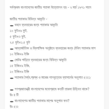
সর্বপ্রথম বাংলাদেশের জাতীয় পতাকা উত্তোলন হয় - ২ মার্চ ১৯৭১ সালে
জাতীয় পতাকার বিভিন্ন আকৃতি -
🕳️ ভবনে ব্যবহারের জন্য পতাকার আকৃতি
১০ ফুট×৬ ফুট,
৫ ফুট×৩ ফুট,
২.৫ ফুট×১.৫ ফুট
🕳️ আন্তর্জাতিক ও দ্বিপাক্ষিক অনুষ্ঠানে ব্যবহারের জন্য টেবিল পতাকার মাপ
১০ ইঞ্চি×৬ ইঞ্চি
🕳️ মোটর গাড়িতে ব্যবহারের জন্য বিভিন্ন আকৃতি
১৫ ইঞ্চি×৯ ইঞ্চি,
১০ ইঞ্চি×৬ ইঞ্চি
🕳️ পতাকার দৈর্ঘ্য,প্রস্থ ও মাঝের লালবৃত্তের ব্যাসার্ধের অনুপাত ৫:৩:১
🕳️ গণপ্রজাতন্ত্রী বাংলাদেশের মনোগ্রামে কতটি তারকা চিহ্নিত থাকে?
উঃ ৪ টি
🕳️ বাংলাদেশের জাতীয় পতাকার মাপের অনুপাত কত?
উঃ ৫:৩