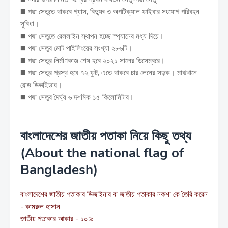
◼️ পদ্মা সেতুতে থাকবে গ্যাস, বিদ্যুৎ ও অপটিক্যাল ফাইবার সংযোগ পরিবহন
সুবিধা।
◼️ পদ্মা সেতুতে রেললাইন স্থাপন হচ্ছে স্প্যানের মধ্য দিয়ে।
◼️ পদ্মা সেতুর মোট পাইলিংয়ের সংখ্যা ২৮৬টি।
◼️ পদ্মা সেতুর নির্মাণকাজ শেষ হবে ২০২১ সালের ডিসেম্বরে।
◼️ পদ্মা সেতুর প্রস্থ হবে ৭২ ফুট, এতে থাকবে চার লেনের সড়ক। মাঝখানে
রোড ডিভাইডার।
◼️ পদ্মা সেতুর দৈর্ঘ্য ৬ দশমিক ১৫ কিলোমিটার।
বাংলাদেশের জাতীয় পতাকা নিয়ে কিছু তথ্য
(About the national flag of
Bangladesh)
বাংলাদেশের জাতীয় পতাকার ডিজাইনার বা
জাতীয় পতাকার নকশা কে তৈরি করেন
- কামরুল হাসান
জাতীয় পতাকার আকার - ১০:৬