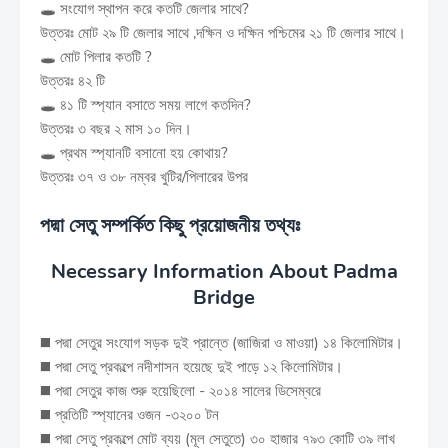
🕳️ সংযোগ স্থাপন করে কতটি জেলার সাথে?
উত্তরঃ মোট ২৯ টি জেলার সাথে ,দক্ষিন ও দক্ষিন পশ্চিমের ২১ টি জেলার সাথে।
🕳️ মোট পিলার কতটি ?
উত্তরঃ ৪২ টি
🕳️ ৪১ টি স্প্যান বসাতে সময় লাগে কতদিন?
উত্তরঃ ৩ বছর ২ মাস ১০ দিন।
🕳️ প্রথম স্প্যানটি বসানো হয় কোথায়?
উত্তরঃ ৩৭ ও ৩৮ নম্বর খুটির/পিলারের উপর
পদ্মা সেতু সম্পর্কিত কিছু প্রয়োজনীয় তথ্যঃ
Necessary Information About Padma
Bridge
◼️ পদ্মা সেতুর সংযোগ সড়ক দুই প্রান্তে (জাজিরা ও মাওয়া) ১৪ কিলোমিটার।
◼️ পদ্মা সেতু প্রকল্পে নদীশাসন হয়েছে দুই পাড়ে ১২ কিলোমিটার।
◼️ পদ্মা সেতুর কাজ শুরু হয়েছিলো - ২০১৪ সালের ডিসেম্বরে
◼️ প্রতিটি স্প্যানের ওজন -৩২০০ টন
◼️ পদ্মা সেতু প্রকল্পে মোট ব্যয় (মূল সেতুতে) ৩০ হাজার ৭৯৩ কোটি ৩৯ লাখ