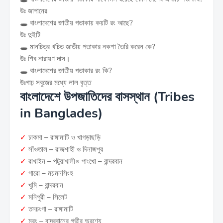
উঃ জাপানের
🕳️ বাংলাদেশের জাতীয় পতাকায় কয়টি রং আছে?
উঃ দুইটি
🕳️ মানচিত্র খচিত জাতীয় পতাকার নকশা তৈরি করেন কে?
উঃ শিব নারায়ণ দাস।
🕳️ বাংলাদেশের জাতীয় পতাকার রং কি?
উঃগাঢ় সবুজের মধ্যে লাল বৃত্ত
বাংলাদেশে উপজাতিদের বাসস্থান (Tribes
in Banglades)
✓
চাকমা – রাঙ্গামাটি ও খাগড়াছড়ি
✓
সাঁওতাল – রাজশাহী ও দিনাজপুর
✓
রাখাইন – পটুয়াখালী※ পাংখো – বান্দরবান
✓
গারো – ময়মনসিংহ
✓
খুমি – বান্দরবান
✓
মনিপুরী – সিলেট
✓
তনচংগা – রাঙ্গামাটি
✓
মুরং – বান্দরবানের গভীর অরণ্যে