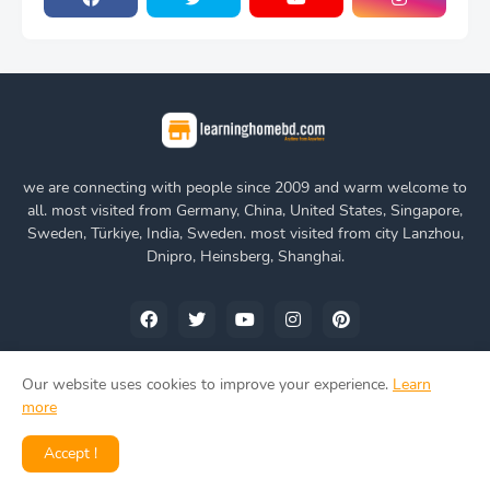
we are connecting with people since 2009 and warm welcome to
all. most visited from Germany, China, United States, Singapore,
Sweden, Türkiye, India, Sweden. most visited from city Lanzhou,
Dnipro, Heinsberg, Shanghai.
Our website uses cookies to improve your experience.
Learn
more
Home
About Us
Privacy Policy
Contact Us
Accept !
www.learninghomebd.com