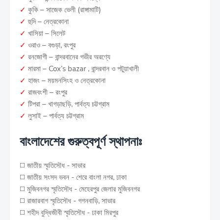
✓
কুকি – সাজেক ভেলী (রাঙ্গামাটি)
✓
হুদি – নেত্রকোনা
✓
খাসিয়া – সিলেট
✓
ওরাও – বগুড়া, রংপুর
✓
রনজোগী – বান্দরবানের গভীর অরণ্যে
✓
মারমা – Cox’s bazar , বান্দরবান ও পটুয়াখালী
✓
হাজং – ময়মনসিংহ ও নেত্রকোনা
✓
রাজবংশী – রংপুর
✓
টিপরা – খাগড়াছড়ি, পার্বত্য চট্টগ্রাম
✓
লুসাই – পার্বত্য চট্টগ্রাম
বাংলাদেশের গুরুত্বপূর্ণ স্থাপনাঃ
◻️ জাতীয় স্মৃতিসৌধ - সাভার
◻️ জাতীয় সংসদ ভবন - শেরে বাংলা নগর, ঢাকা
◻️ মুজিবনগর স্মৃতিসৌধ - মেহেরপুর জেলার মুজিবনগর
◻️ রাজারবাগ স্মৃতিসৌধ - গগনবাড়ি, সাভার
◻️ শহীদ বুদ্ধিজীবী স্মৃতিসৌধ - ঢাকা মিরপুর