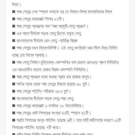
টাকা।
◼️ পদ্মা সেতুর শেষ স্প্যান বসানো হয় যে দিবসে-বিশ্ব মানবাধিকার দিবস
◼️ পদ্মা সেতুর ভায়াডাক্ট পিলার ৮১টি।
◼️ পদ্মা সেতুর প্রকল্পের নাম ‘পদ্মা বহুমুখী সেতু প্রকল্প’।
◼️ এর আগে দীর্ঘতম সড়ক সেতু ছিলো-যমুনা সেতু
◼️ বাংলাদেশের দীর্ঘতম রেল সেতু -হার্ডিঞ্জ ব্রিজ
◼️ পদ্মা সেতুর ধরন দ্বিতলবিশিষ্ট। এই সেতু কংক্রিট আর স্টিল দিয়ে নির্মিত
হচ্ছে (যা বিশ্বে প্রথম)।
◼️ পদ্মা সেতু নির্মাণে চুক্তিবদ্ধ কোম্পানির নাম চায়না রেলওয়ে গ্রুপ লিমিটেড
এর আওতাধীন চায়না মেজর ব্রিজ কোম্পানি লিমিটেড।
◼️ পদ্মা সেতু প্রকল্পে কাজ করছে প্রায় চার হাজার মানুষ।
◼️ পানির স্তর থেকে পদ্মা সেতুর উচ্চতা রয়েছে ৬০ ফুট।
◼️ পদ্মা সেতুর পাইলিং গভীরতা ৩৮৩ ফুট।
◼️ বাংলাদেশের দীর্ঘতম সড়ক সেতু-পদ্মা সেতু
◼️ পদ্মা সেতুর ভায়াডাক্ট ৩ দশমিক ১৮ কিলোমিটার।
◼️ পদ্মা সেতুর মোট পিলারের সংখ্যা ৪২টি, স্প্যান ৪১টি।
◼️ প্রতি পিলারের জন্য পাইলিং হয়েছে ৬টি। তবে মাটি জটিলতার কারণে ২২টি
পিলারের পাইলিং হয়েছে ৭টি করে।
◼️ নদীর উপর নির্মিত বিশ্বের প্রথম দীর্ঘতম সেতু-পদ্মা সেতু