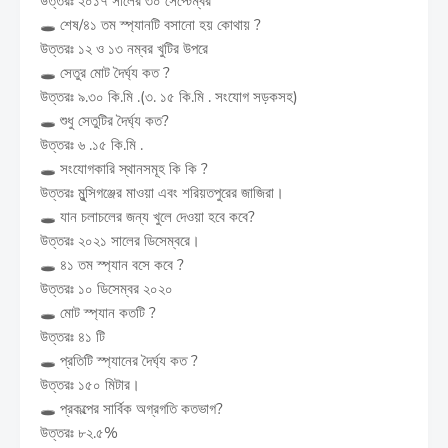
উত্তরঃ ২০১৭ সালের ৩০ সেপ্টেম্বর
🕳️ শেষ/৪১ তম স্প্যানটি বসানো হয় কোথায় ?
উত্তরঃ ১২ ও ১৩ নম্বর খুটির উপরে
🕳️ সেতুর মোট দৈর্ঘ্য কত ?
উত্তরঃ ৯.৩০ কি.মি .(৩. ১৫ কি.মি . সংযোগ সড়কসহ)
🕳️ শুধু সেতুটির দৈর্ঘ্য কত?
উত্তরঃ ৬ .১৫ কি.মি .
🕳️ সংযোগকারি স্থানসমূহ কি কি ?
উত্তরঃ মুন্সিগঞ্জের মাওয়া এবং শরিয়তপুরের জাজিরা।
🕳️ যান চলাচলের জন্য খুলে দেওয়া হবে কবে?
উত্তরঃ ২০২১ সালের ডিসেম্বরে।
🕳️ ৪১ তম স্প্যান বসে কবে ?
উত্তরঃ ১০ ডিসেম্বর ২০২০
🕳️ মোট স্প্যান কতটি ?
উত্তরঃ ৪১ টি
🕳️ প্রতিটি স্প্যানের দৈর্ঘ্য কত ?
উত্তরঃ ১৫০ মিটার।
🕳️ প্রকল্পের সার্বিক অগ্রগতি কতভাগ?
উত্তরঃ ৮২.৫%