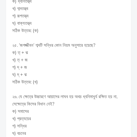
ক) ধ্বনিতত্ত্ব
খ) শব্দতত্ত্ব
গ) রূপতত্ত্ব
ঘ) বাক্যতত্ত্ব
সঠিক উত্তর: (ক)
২৫. ‘জগজ্জীবন’ শব্দটি সন্ধির কোন নিয়ম অনুসারে হয়েছে?
ক) ত্ + ঝ
খ) ত্ + জ
গ) দ্ + জ
ঘ) দ্ + ঝ
সঠিক উত্তর: (খ)
২৬. যে ক্ষেত্রে উচ্চারণে আয়াসের লাঘব হয় অথচ ধ্বনিমাধুর্য রক্ষিত হয় না,
সেক্ষেত্রে কিসের বিধান নেই?
ক) সমাসের
খ) প্রত্যয়ের
গ) সন্ধির
ঘ) বচনের