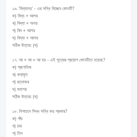
১৬. ‘বিদ্যালয়’ - এর সন্ধি বিচ্ছেদ কোনটি?
ক) বিদ্য + আলয়
খ) বিদ্যা + অলয়
গ) বিদ + আলয়
ঘ) বিদ্যা + আলয়
সঠিক উত্তর: (ঘ)
১৭. আ + আ = আ হয় - এই সূত্রের প্রয়োগ কোনটিতে হয়েছে?
ক) প্রাণাধিক
খ) কথামৃত
গ) রত্নাকর
ঘ) মহাশয়
সঠিক উত্তর: (ঘ)
১৮. নিপাতনে সিদ্ধ সন্ধি কয় প্রকার?
ক) পাঁচ
খ) চার
গ) তিন