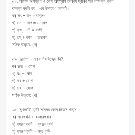
০৮. অঘোষ অল্পপ্রাণ ও ঘোষ অল্পপ্রাণ তালব্য ধ্বনির পরে নাসিক্য ধ্বনি
তালব্য ধ্বনি হয়। এর উদাহরণ কোনটি?
ক) তৎ + রূপ = তদ্রুপ
খ) সম্ + তাপ = সন্তাপ
গ) রাজ্ + নী = রাজ্ঞী
ঘ) তদ্ + কাল = তৎকাল
সঠিক উত্তর: (গ)
০৯. ‘দুর্যোগ’ - এর সন্ধিবিচ্ছেদ কী?
ক) দুহঃ + যোগ
খ) দুঃ + যোগ
গ) দুর + যোগ
ঘ) দুহ + যোগ
সঠিক উত্তর: (খ)
১০. ‘মুখচ্ছবি’ শব্দটি সন্ধির কোন নিয়মে পড়ে?
ক) স্বরধ্বনি + ব্যঞ্জনধ্বনি
খ) ব্যঞ্জনধ্বনি + ব্যঞ্জনধ্বনি
গ) ব্যঞ্জনধ্বনি + স্বরধ্বনি