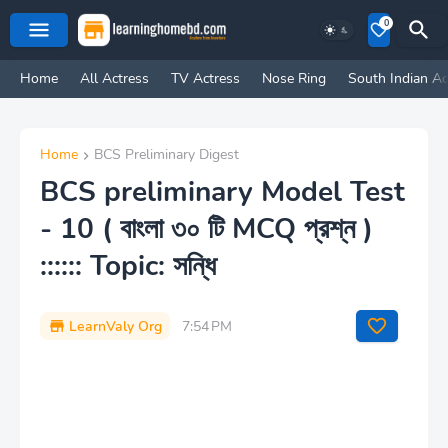
0
Home
All Actress
TV Actress
Nose Ring
South Indian Ac
Home
BCS Preliminary Digest
BCS preliminary Model Test
- 10 ( বাংলা ৩০ টি MCQ প্রশ্ন )
:::::: Topic: সন্ধি
LearnValy Org
7:54 PM