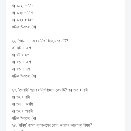
খ) অহো + নিশা
গ) অহঃ + নিশা
ঘ) অহর + নিশ
সঠিক উত্তর: (গ)
২২. ‘ষোড়শ’ - এর সন্ধি বিচ্ছেদ কোনটি?
ক) ষট + অশ
খ) ষট্ + দশ
গ) ষড় + অশ
ঘ) ষড় + দশ
সঠিক উত্তর: (খ)
২৩. ‘তদবধি’ শব্দের সন্ধিবিচ্ছেদ কোনটি? ক) তত + বধি
খ) তৎ + বধি
গ) তদ + অবধি
ঘ) তৎ + অবধি
সঠিক উত্তর: (ঘ)
২৪. ‘সন্ধি’ বাংলা ব্যাকরণের কোন অংশের আলোচ্য বিষয়?