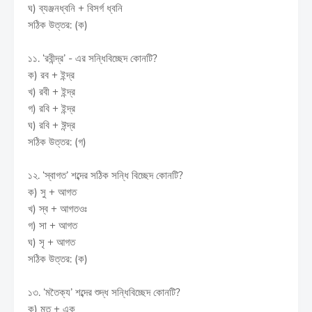
ঘ) ব্যঞ্জনধ্বনি + বিসর্গ ধ্বনি
সঠিক উত্তর: (ক)
১১. ‘রবীন্দ্র’ - এর সন্ধিবিচ্ছেদ কোনটি?
ক) রব + ইন্দ্র
খ) রবী + ইন্দ্র
গ) রবি + ইন্দ্র
ঘ) রবি + ঈন্দ্র
সঠিক উত্তর: (গ)
১২. ‘স্বাগত’ শব্দের সঠিক সন্ধি বিচ্ছেদ কোনটি?
ক) সু + আগত
খ) স্ব + আগতওঃ
গ) সা + আগত
ঘ) সৃ + আগত
সঠিক উত্তর: (ক)
১৩. ‘মতৈক্য’ শব্দের শুদ্ধ সন্ধিবিচ্ছেদ কোনটি?
ক) মত + এক