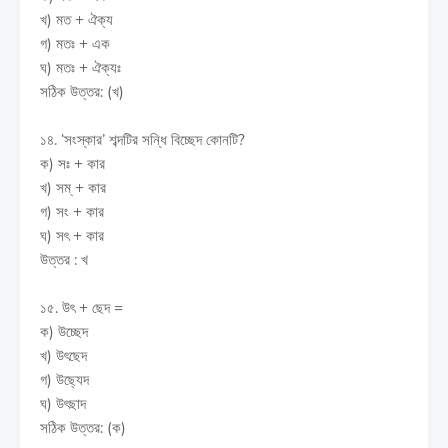
খ) মত + ঐক্য
গ) মতঃ + এক
ঘ) মতঃ + ঐক্যঃ
সঠিক উত্তর: (খ)
১৪. ‘সংস্কার’ শব্দটির সন্ধি বিচ্ছেদ কোনটি?
ক) সঃ + কার
খ) সম্ + কার
গ) সং + কার
ঘ) সৎ + কার
উত্তর : খ
১৫. উৎ + ছেদ =
ক) উচ্ছেদ
খ) উৎছেদ
গ) উছ্যেদ
ঘ) উৎছাদ
সঠিক উত্তর: (ক)