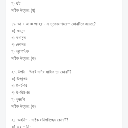
ঘ) দুই
সঠিক উত্তর: (ঘ)
১৯. আ + আ = আ হয় - এ সূত্রের প্রয়োগ কোনটিতে হয়েছে?
ক) সদানন্দ
খ) কথামৃত
গ) দেবালয়
ঘ) প্রাণাধিক
সঠিক উত্তর: (ক)
২০. উপরি + উপরি সন্ধি সাধিত শব্দ কোনটি?
ক) উপর্যুপরি
খ) উপর্যপরি
গ) উপরিউপার
ঘ) পুনরপি
সঠিক উত্তর: (ক)
২১. অহর্নিশ - সঠিক সন্ধিবিচ্ছেদ কোনটি?
ক) অহ + নিশ