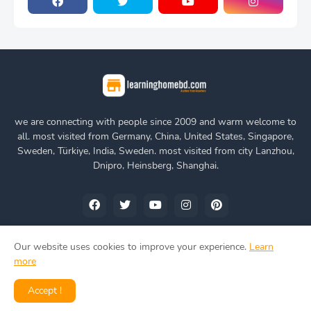
we are connecting with people since 2009 and warm welcome to
all. most visited from Germany, China, United States, Singapore,
Sweden, Türkiye, India, Sweden. most visited from city Lanzhou,
Dnipro, Heinsberg, Shanghai.
Our website uses cookies to improve your experience.
Learn
more
Home
About Us
Privacy Policy
Contact Us
Accept !
www.learninghomebd.com