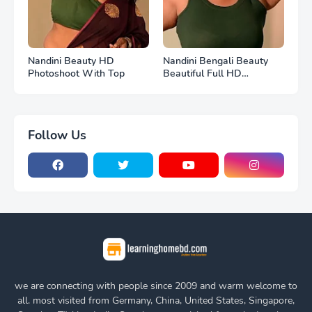
Nandini Beauty HD
Nandini Bengali Beauty
Photoshoot With Top
Beautiful Full HD
Photoshoot
Follow Us
we are connecting with people since 2009 and warm welcome to
all. most visited from Germany, China, United States, Singapore,