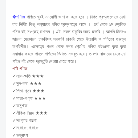
✥
গণিতঃ
গণিতে খুবই মনযোগী ও পাকা হতে হবে । বিগত প্রশ্নগুলোতে দেখা
যায় নির্দিষ্ট কিছু অধ্যায়ের গণিত প্রশ্নপত্রে আসে । ৪র্থ থেকে ৯ম শ্রেণিত
গনিত বই সংগ্রহে রাখবেন । এটা সকল চাকুরির জন্য জরুরি । আপনি নিজেও
জানেন যেকোনো চাকরিসহ সরকারি চাকরি পেতে ইংরেজি ও গণিতের গুরুত্ব
অপরিসীম। এক্ষেত্রে পঞ্চম থেকে দশম শ্রেণির গণিত বইগুলো বুঝে বুঝে
সমাধান করতে পারলে গণিতের ভিত্তি মজবুত হবে। তারপর বাজারের যেকোনো
গাইড বই থেকে প্রস্তুতি নেওয়া যেতে পারে।
পাটি গণিত :
✓লাভ-ক্ষতি ★★★
✓সুদ-কষা ★★★
✓পিতা-পুত্র ★★★
✓মাতা-কণ্যা ★★★
✓অনুপাত
✓ঐকিক নিয়ম ★★★
✓সংখ্যার ধারণা
✓ল.সা.গু, গ.সা.গু.
✓ভগ্নাংশ