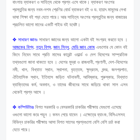
বাংলায় ব্যাকরণ ও সাহিত্য থেকে প্রশ্ন এসে থাকে। ব্যাকরণ অংশের
প্রস্তুতির জন্য নবম-দশম শ্রেণির বোর্ড ব্যাকরণ বই ও ড. হায়াৎ মামুদের লেখা
ভাষা শিক্ষা বই পড়া যেতে পারে। আর সাহিত্য অংশের প্রস্তুতির জন্য বাজারের
প্রচলিত ভালো মানের একটি গাইড বই যথেষ্ট।
✥
সাধারণ জ্ঞানঃ
সাধারণ জ্ঞানের জন্য ভালো একটা বই সংগ্রহ করতে হবে ।
আজকের বিশ্ব
,
নতুন বিশ্ব
,
জ্ঞান সিন্ধু
,
মেডি জ্ঞান কোষ
এগুলোর যে কোন বই
কিনে নিবেন সাথে প্রতি মাসের কারেন্ট ওয়ার্ল্ড ও দেশ বিদেশের সাম্প্রতিক
তথ্যগুলো জানা থাকতে হবে । দেশের মুদ্রা ও রাজধানী, প্রণালী, দেশ-বিদেশের
নদী, খাল, বিখ্যাত স্থান, স্থাপনা, বৃহত্তম, ক্ষুদ্রতম, বন্দর, জলপ্রপাত,
ঐতিহাসিক স্থান, ইতিহাস জড়িত ঘটনাবলী, আবিষ্কার, পুরুস্কার, বিখ্যাত
ব্যাক্তিদের কর্ম, অবদান, ও তাদের জীবনের সাথে জড়িয়ে থাকা সাল এসব
থেকেই প্রশ্ন আসে ।
✥
কম্পিউটারঃ
বিগত সরকারি ও বেসরকারি চাকরির পরীক্ষায় যেগুলো এসেছে
ওগুলো ভালো করে পড়ুন । কমন পেয়ে যাবেন । এক্ষেত্রে ব্যাংক, বিসিএসসহ
বিভিন্ন চাকরির পরীক্ষায় আসা বিগত সালের প্রশ্নগুলো বেশি বেশি চর্চা করা
যেতে পারে।