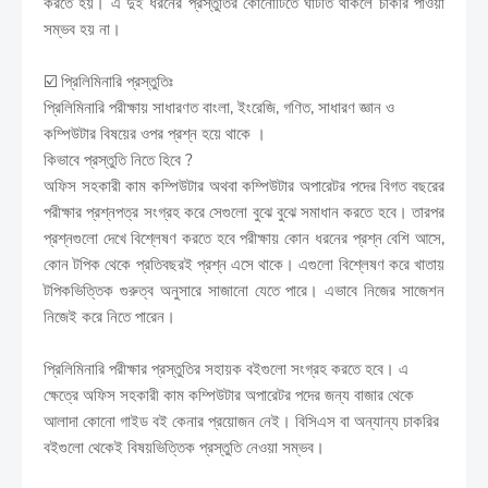
করতে হয়। এ দুই ধরনের প্রস্তুতির কোনোটিতে ঘাটতি থাকলে চাকরি পাওয়া
সম্ভব হয় না।
☑️ প্রিলিমিনারি প্রস্তুতিঃ
প্রিলিমিনারি পরীক্ষায় সাধারণত বাংলা, ইংরেজি, গণিত, সাধারণ জ্ঞান ও
কম্পিউটার বিষয়ের ওপর প্রশ্ন হয়ে থাকে ।
কিভাবে প্রস্তুতি নিতে হিবে ?
অফিস সহকারী কাম কম্পিউটার অথবা কম্পিউটার অপারেটর পদের বিগত বছরের
পরীক্ষার প্রশ্নপত্র সংগ্রহ করে সেগুলো বুঝে বুঝে সমাধান করতে হবে। তারপর
প্রশ্নগুলো দেখে বিশ্লেষণ করতে হবে পরীক্ষায় কোন ধরনের প্রশ্ন বেশি আসে,
কোন টপিক থেকে প্রতিবছরই প্রশ্ন এসে থাকে। এগুলো বিশ্লেষণ করে খাতায়
টপিকভিত্তিক গুরুত্ব অনুসারে সাজানো যেতে পারে। এভাবে নিজের সাজেশন
নিজেই করে নিতে পারেন।
প্রিলিমিনারি পরীক্ষার প্রস্তুতির সহায়ক বইগুলো সংগ্রহ করতে হবে। এ
ক্ষেত্রে অফিস সহকারী কাম কম্পিউটার অপারেটর পদের জন্য বাজার থেকে
আলাদা কোনো গাইড বই কেনার প্রয়োজন নেই। বিসিএস বা অন্যান্য চাকরির
বইগুলো থেকেই বিষয়ভিত্তিক প্রস্তুতি নেওয়া সম্ভব।